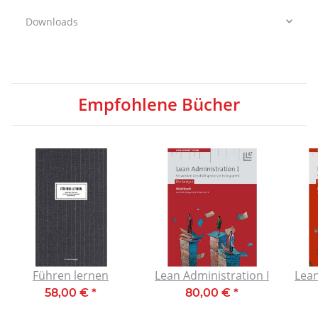
Downloads
Empfohlene Bücher
Führen lernen
Lean Administration I
Lean
58,00 €
*
80,00 €
*