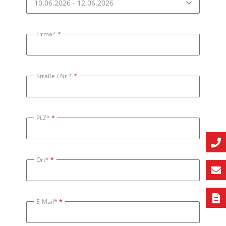
Firma*
Straße / Nr.*
PLZ*
Ort*
E-Mail*