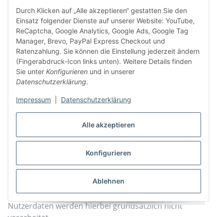
Diese Website nutzt zur Einholung wirksamer
Durch Klicken auf „Alle akzeptieren“ gestatten Sie den
Nutzereinwilligungen für einwilligungspflichtige
Einsatz folgender Dienste auf unserer Website: YouTube,
Cookies und cookie-basierte Anwendungen ein sog.
ReCaptcha, Google Analytics, Google Ads, Google Tag
„Cookie-Consent-Tool“. Das „Cookie-Consent-Tool“ wird
Manager, Brevo, PayPal Express Checkout und
Nutzern bei Seitenaufruf in Form einer interaktiven
Ratenzahlung. Sie können die Einstellung jederzeit ändern
Benutzeroberfläche angezeigt, auf welcher sich per
(Fingerabdruck-Icon links unten). Weitere Details finden
Häkchensetzung Einwilligungen für bestimmte Cookies
Sie unter
Konfigurieren
und in unserer
und/oder cookie-basierte Anwendungen erteilen
Datenschutzerklärung
.
lassen. Hierbei werden durch den Einsatz des Tools
Impressum
|
Datenschutzerklärung
alle einwilligungspflichtigen Cookies/Dienste nur dann
geladen, wenn der jeweilige Nutzer entsprechende
Alle akzeptieren
Einwilligungen per Häkchensetzung erteilt. So wird
sichergestellt, dass nur im Falle einer erteilten
Einwilligung derartige Cookies auf dem jeweiligen
Konfigurieren
Endgerät des Nutzers gesetzt werden.
Ablehnen
Das Tool setzt technisch notwendige Cookies, um Ihre
Cookie-Präferenzen zu speichern. Personenbezogene
Powered by kursfinder.de
Nutzerdaten werden hierbei grundsätzlich nicht