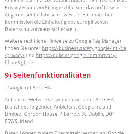
Anbieter dem EU-US-Datenschutzrahmen (EU-US Data
Privacy Framework) angeschlossen, das auf Basis eines
Angemessenheitsbeschlusses der Europäischen
Kommission die Einhaltung des europäischen
Datenschutzniveaus sicherstellt.
Weitere rechtliche Hinweise zu Google Tag Manager
finden Sie unter
https://business.safety.google
/intl
/de
/privacy
/
und
https://policies.google.com
/privacy
?
hl=de
&gl=de
9) Seitenfunktionalitäten
- Google reCAPTCHA
Auf dieser Website verwenden wir den CAPTCHA-
Dienst des folgenden Anbieters: Google Ireland
Limited, Gordon House, 4 Barrow St, Dublin, D04
E5W5, Irland
Daten können zudem übermittelt werden an: Google