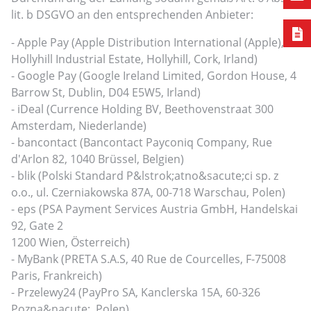
lit. b DSGVO an den entsprechenden Anbieter:
- Apple Pay (Apple Distribution International (Apple),
Hollyhill Industrial Estate, Hollyhill, Cork, Irland)
- Google Pay (Google Ireland Limited, Gordon House, 4
Barrow St, Dublin, D04 E5W5, Irland)
- iDeal (Currence Holding BV, Beethovenstraat 300
Amsterdam, Niederlande)
- bancontact (Bancontact Payconiq Company, Rue
d'Arlon 82, 1040 Brüssel, Belgien)
- blik (Polski Standard P&lstrok;atno&sacute;ci sp. z
o.o., ul. Czerniakowska 87A, 00-718 Warschau, Polen)
- eps (PSA Payment Services Austria GmbH, Handelskai
92, Gate 2
1200 Wien, Österreich)
- MyBank (PRETA S.A.S, 40 Rue de Courcelles, F-75008
Paris, Frankreich)
- Przelewy24 (PayPro SA, Kanclerska 15A, 60-326
Pozna&nacute;, Polen)