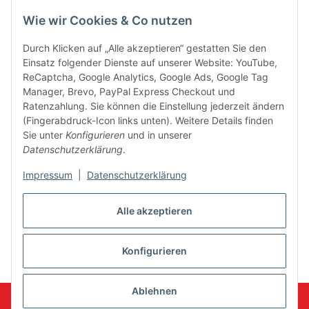
Wie wir Cookies & Co nutzen
Kontakt
Durch Klicken auf „Alle akzeptieren“ gestatten Sie den
Einsatz folgender Dienste auf unserer Website: YouTube,
Informationen
ReCaptcha, Google Analytics, Google Ads, Google Tag
Manager, Brevo, PayPal Express Checkout und
Gesetzliche Informationen
Ratenzahlung. Sie können die Einstellung jederzeit ändern
(Fingerabdruck-Icon links unten). Weitere Details finden
Sie unter
Konfigurieren
und in unserer
Vertrag widerrufen
Datenschutzerklärung
.
Impressum
|
Datenschutzerklärung
Bücher
Alle akzeptieren
Seminare
Konfigurieren
* Alle Preise inkl. gesetzlicher USt., zzgl.
Versand
Ablehnen
Copyright © 2023 Lean
Powered by
JTL-Shop