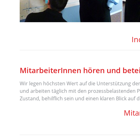
In
MitarbeiterInnen hören und betei
Wir legen höchsten Wert auf die Unterstützung der 
und arbeiten täglich mit den prozessbelastenden Pr
Zustand, behilflich sein und einen klaren Blick auf
Mita