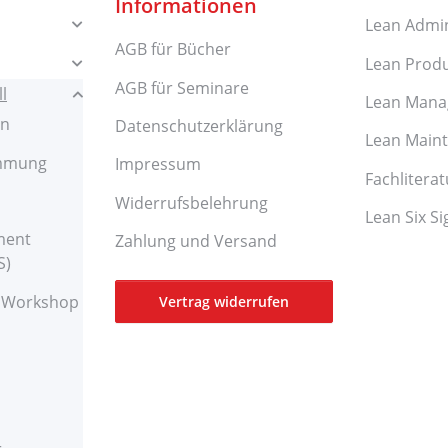
Informationen
Lean Admin
AGB für Bücher
Lean Prod
AGB für Seminare
l
Lean Man
en
Datenschutzerklärung
Lean Main
immung
Impressum
Fachliterat
Widerrufsbelehrung
Lean Six S
ment
Zahlung und Versand
S)
e Workshop
Vertrag widerrufen