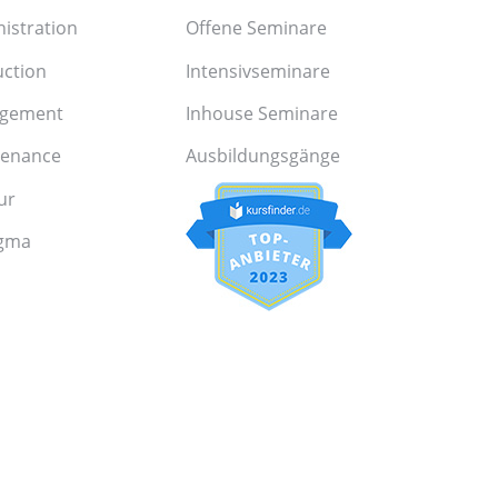
istration
Offene Seminare
uction
Intensivseminare
agement
Inhouse Seminare
tenance
Ausbildungsgänge
ur
igma