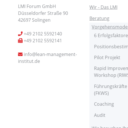
LMI Forum GmbH
Wir - Das LMI
Düsseldorfer Straße 90
Beratung
42697 Solingen
Vorgehensmodel
+49 2102 5592140
6 Erfolgsfaktor
+49 2102 5592141
Positionsbest
info@lean-management-
Pilot Projekt
institut.de
Rapid Improve
Workshop (RIW
Führungskräft
(FKWS)
Coaching
Audit