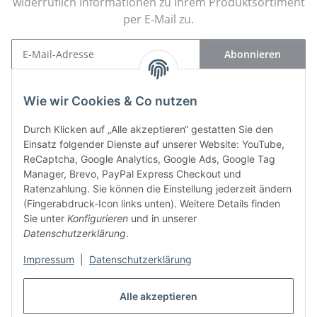
widerruflich Informationen zu Ihrem Produktsortiment
per E-Mail zu.
Abonnieren
Newsletter Abonnieren
Wie wir Cookies & Co nutzen
Kontakt
Durch Klicken auf „Alle akzeptieren“ gestatten Sie den
Einsatz folgender Dienste auf unserer Website: YouTube,
Informationen
ReCaptcha, Google Analytics, Google Ads, Google Tag
Manager, Brevo, PayPal Express Checkout und
Gesetzliche Informationen
Ratenzahlung. Sie können die Einstellung jederzeit ändern
(Fingerabdruck-Icon links unten). Weitere Details finden
Sie unter
Konfigurieren
und in unserer
Vertrag widerrufen
Datenschutzerklärung
.
Impressum
|
Datenschutzerklärung
Bücher
Alle akzeptieren
Seminare