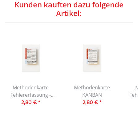
Kunden kauften dazu folgende
Artikel:
Methodenkarte
Methodenkarte
M
Fehlererfassung -
KANBAN
Feh
Fehleranalyse im
und
2,80 €
*
2,80 €
*
Taschenformat