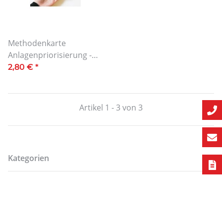
Methodenkarte
Anlagenpriorisierung -
Schadklasseneinteilung
2,80 €
*
im Taschenformat
Artikel 1 - 3 von 3
Kategorien