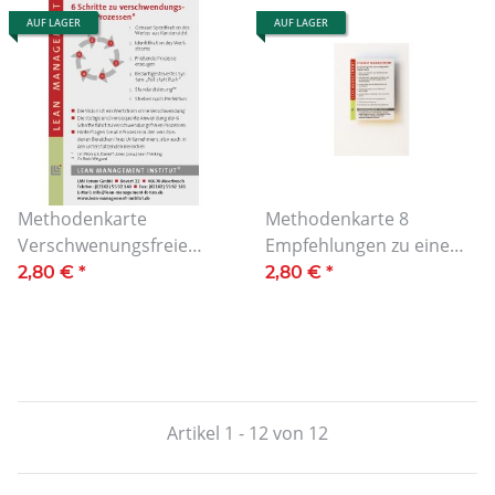
AUF LAGER
AUF LAGER
Methodenkarte
Methodenkarte 8
Verschwenungsfreie
Empfehlungen zu einem
Prozesse
erfolgreichem
2,80 €
*
2,80 €
*
Changeprozess
Artikel 1 - 12 von 12