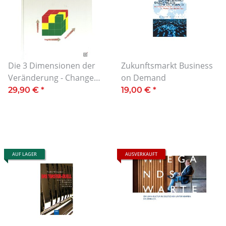
Die 3 Dimensionen der
Zukunftsmarkt Business
Veränderung - Change
on Demand
Prozesse erfolgreich
29,90 €
*
19,00 €
*
managen
AUF LAGER
AUSVERKAUFT