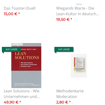
Das Toaster-Duell
Wiegands Warte - Die
Lean-Kultur in deutschen
15,00 €
*
Unternehmen. Ein
19,50 €
*
Einblick.
AUF LAGER
AUF LAGER
Lean Solutions - Wie
Methodenkarte
Unternehmen und
Moderation
Kunden gemeinsam
49,90 €
*
2,80 €
*