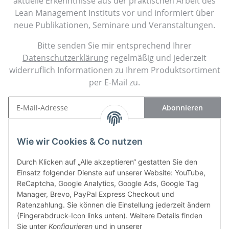
aktuelle Erkenntnisse aus der praktischen Arbeit des
Lean Management Instituts vor und informiert über
neue Publikationen, Seminare und Veranstaltungen.
Bitte senden Sie mir entsprechend Ihrer
Datenschutzerklärung
regelmäßig und jederzeit
widerruflich Informationen zu Ihrem Produktsortiment
per E-Mail zu.
Abonnieren
Newsletter Abonnieren
Wie wir Cookies & Co nutzen
Kontakt
Durch Klicken auf „Alle akzeptieren“ gestatten Sie den
Einsatz folgender Dienste auf unserer Website: YouTube,
Informationen
ReCaptcha, Google Analytics, Google Ads, Google Tag
Manager, Brevo, PayPal Express Checkout und
Gesetzliche Informationen
Ratenzahlung. Sie können die Einstellung jederzeit ändern
(Fingerabdruck-Icon links unten). Weitere Details finden
Sie unter
Konfigurieren
und in unserer